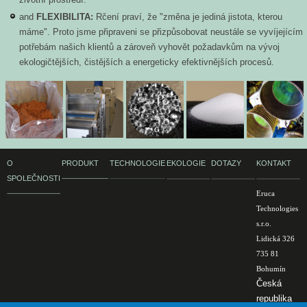
and
FLEXIBILITA:
Rčení praví, že "změna je jediná jistota, kterou
máme". Proto jsme připraveni se přizpůsobovat neustále se vyvíjejícím
potřebám našich klientů a zároveň vyhovět požadavkům na vývoj
ekologičtějších, čistějších a energeticky efektivnějších procesů.
O
PRODUKT
TECHNOLOGIE
EKOLOGIE
DOTAZY
KONTAKT
SPOLEČNOSTI
Eruca
Technologies
s.r.o.
Lidická 326
735 81
Bohumín
Česká
republika