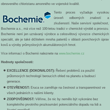
obnoveného chloristanu amonného ve vojenské kvalitě.
Tento proces vyžaduje vysokou
úroveň odborných znalostí a
zkušeností. Naše servisní společnost,
Bochemie a.s., má více než 100-letou tradici v chemické výrobě a provozu.
Bochemie není jen uznávaný výrobce a celosvětový vývozce chemických
specialit, ale je také držitelem mnoha patentů v oblasti povrchových úprav
kovů a výroby průmyslových akumulátorových hmot.
Více informací o Bochemii naleznete na
www.bochemie.cz
Hodnoty společnosti:
EXCELLENCE (DOKONALOST):
Řešení problémů za použití
průlomových technologií beroucích ohled na planetu a budoucí
generace.
OTEVŘENOST:
Eruca se zaměřuje na čestnost a transparentnost ve
všech jednáních s našimi klienty.
ZODPOVĚDNOST:
Věříme, že nic by nemělo být vykonáno bez
kompletního prvotního prozkoumání potenciálního dopadu na lidi a
životní prostředí.